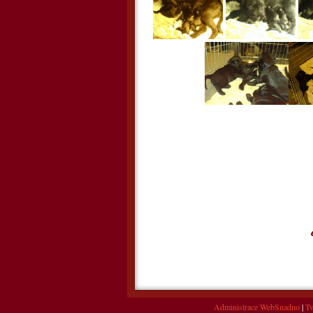
Administrace WebSnadno
|
Tv