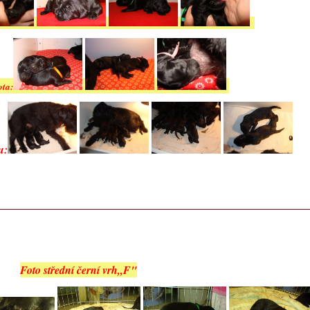
ota:
u:
Foto střední černí vrh,,F"