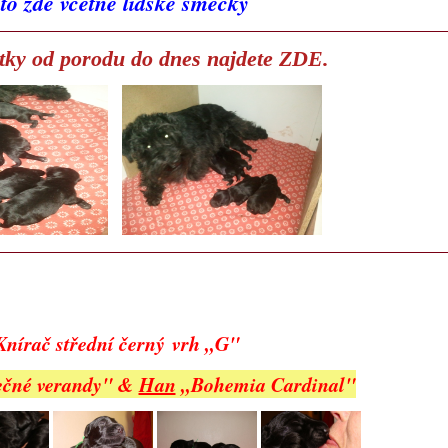
to zde včetně lidské smečky
tky od porodu do dnes najdete
ZDE.
nírač střední černý vrh ,,G"
nečné verandy" &
Han
,,Bohemia Cardinal"