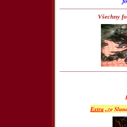
fo
Všechny fo
K
Extra
,,ze Slu