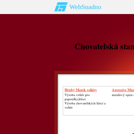
WebSnadno
Chovatelská stan
Hrubý Marek voliéry
Agressive Mus
Výroba voliér pro
metalový open-a
papoušky,klece
Výroba chovatelských klecí a
voliér