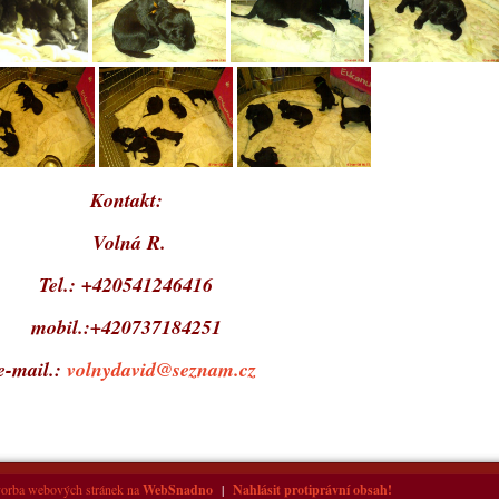
Kontakt:
Volná R.
Tel.: +420541246416
mobil.:+420737184251
e-mail.:
volnydavid@seznam.cz
orba webových stránek na
WebSnadno
|
Nahlásit protiprávní obsah!