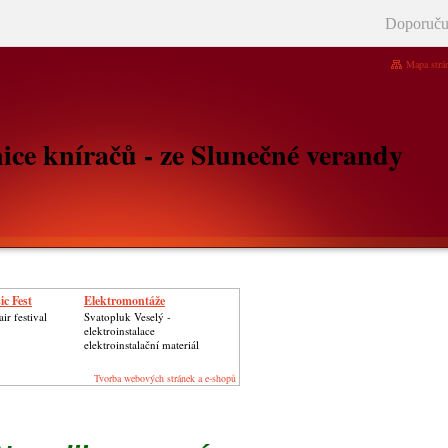
Doporuču
Mapa strá
ice kníračů - ze Slunečné verandy
ic Fest
Elektromontáže
ir festival
Svatopluk Veselý -
elektroinstalace
elektroinstalační materiál
Tvorba webových stránek a e-shopů