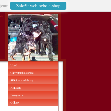
Založit web nebo e-shop
jeme
nek
Úvod
Chovatelská stanice
Štěňátka a odchovy
Kontakty
Fotogalerie
Odkazy