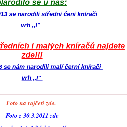
Narodilo se u nás:
13 se narodili střední čení knírači
vrh ,,I"
tředních i malých kníračů najdete
zde!!!
 se nám narodili malí černí knírači
vrh ,,I"
Foto na rajčeti zde.
Foto z 30.3.2011 zde