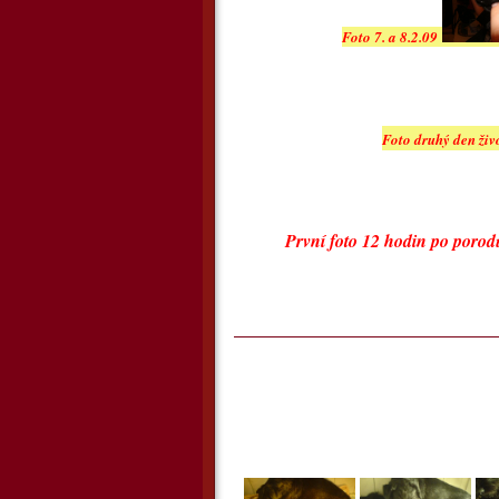
Foto 7. a 8.2.09
Foto druhý den živ
První foto 12 hodin po porod