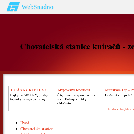
WebSnadno
Chovatelská stanice kníračů - z
TOPÁNKY KABELKY
Krejčovství Knoflíček
Autoškola Top - P
Najlepšie AKCIE Výpredaj
Šití, oprava a úprava oděvů a
Již 22 let v Řepích !
topánky za najlepšie ceny
sérií. E-shop s dětským
oblečením
Tvorba webových strá
Úvod
Chovatelská stanice