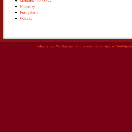
Štěňátka a odchovy
Kontakty
Fotogalerie
Odkazy
Administrace WebSnadno
|
Tvorba webových stránek na
WebSnad